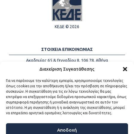
ΚΕΔΕ © 2026
ΣΤΟΙΧΕΙΑ ΕΠΙΚΟΙΝΩΝΙΑΣ
Ακαδημίας 65 & Γενναδίου 8, 106 78, Αθήνα
Τηλέφωνα:
+30 213-2147500
Διαχείριση Συγκατάθεσης
Email:
info@kede.gr
Για να παρέχουμε την καλύτερη εμπειρία, χρησιμοποιούμε τεχνολογίες
όπως cookies για την αποθήκευση ή/και την πρόσβαση σε πληροφορίες
συσκευών. Η συγκατάθεση για τις εν λόγω τεχνολογίες θα μας
επιτρέψει να επεξεργαστούμε δεδομένα προσωπικού χαρακτήρα, όπως
ΧΡΗΣΙΜΟΙ ΣΥΝΔΕΣΜΟΙ
συμπεριφορά περιήγησης ή μοναδικά αναγνωριστικά σε αυτόν τον
ιστότοπο. Η μη συγκατάθεση ή η ανάκληση της συγκατάθεσης, μπορεί
Η ΚΕΔΕ
να επηρεάσει αρνητικά ορισμένες λειτουργίες και δυνατότητες.
Επικοινωνία
Sitemap
Προσβασιμότητα
Αποδοχή