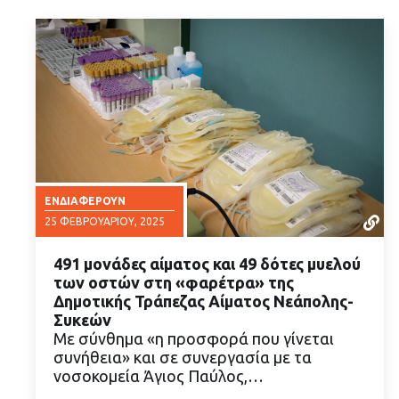
ΕΝΔΙΑΦΈΡΟΥΝ
25 ΦΕΒΡΟΥΑΡΊΟΥ, 2025
491 μονάδες αίματος και 49 δότες μυελού
των οστών στη «φαρέτρα» της
Δημοτικής Τράπεζας Αίματος Νεάπολης-
Συκεών
Με σύνθημα «η προσφορά που γίνεται
ΔΙΑΒΑΣΤΕ ΠΕΡΙΣΣΟΤΕΡΑ
συνήθεια» και σε συνεργασία με τα
νοσοκομεία Άγιος Παύλος,…