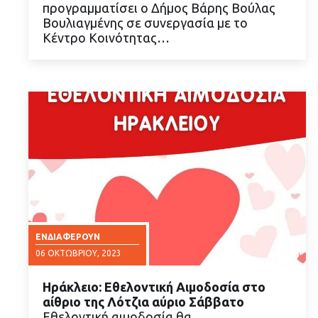
προγραμματίσει ο Δήμος Βάρης Βούλας
ΔΙΑΒΑΣΤΕ ΠΕΡΙΣΣΟΤΕΡΑ
Βουλιαγμένης σε συνεργασία με το
Κέντρο Κοινότητας…
ΕΝΔΙΑΦΈΡΟΥΝ
06 ΟΚΤΩΒΡΊΟΥ, 2023
Ηράκλειο: Εθελοντική Αιμοδοσία στο
αίθριο της Λότζια αύριο Σάββατο
Εθελοντική αιμοδοσία θα