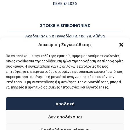
ΚΕΔΕ © 2026
ΣΤΟΙΧΕΙΑ ΕΠΙΚΟΙΝΩΝΙΑΣ
Ακαδημίας 65 & Γενναδίου 8, 106 78, Αθήνα
Τηλέφωνα:
+30 213-2147500
Διαχείριση Συγκατάθεσης
Email:
info@kede.gr
Για να παρέχουμε την καλύτερη εμπειρία, χρησιμοποιούμε τεχνολογίες
όπως cookies για την αποθήκευση ή/και την πρόσβαση σε πληροφορίες
συσκευών. Η συγκατάθεση για τις εν λόγω τεχνολογίες θα μας
επιτρέψει να επεξεργαστούμε δεδομένα προσωπικού χαρακτήρα, όπως
ΧΡΗΣΙΜΟΙ ΣΥΝΔΕΣΜΟΙ
συμπεριφορά περιήγησης ή μοναδικά αναγνωριστικά σε αυτόν τον
ιστότοπο. Η μη συγκατάθεση ή η ανάκληση της συγκατάθεσης, μπορεί
Η ΚΕΔΕ
να επηρεάσει αρνητικά ορισμένες λειτουργίες και δυνατότητες.
Επικοινωνία
Sitemap
Προσβασιμότητα
Αποδοχή
Όροι χρήσης
Δεν αποδέχομαι
Προβολή προτιμήσεων