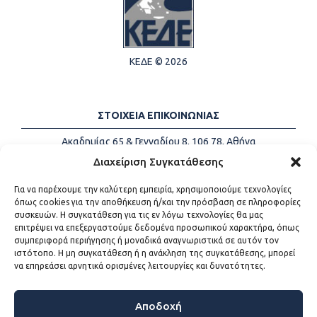
ΚΕΔΕ © 2026
ΣΤΟΙΧΕΙΑ ΕΠΙΚΟΙΝΩΝΙΑΣ
Ακαδημίας 65 & Γενναδίου 8, 106 78, Αθήνα
Τηλέφωνα:
+30 213-2147500
Διαχείριση Συγκατάθεσης
Email:
info@kede.gr
Για να παρέχουμε την καλύτερη εμπειρία, χρησιμοποιούμε τεχνολογίες
όπως cookies για την αποθήκευση ή/και την πρόσβαση σε πληροφορίες
συσκευών. Η συγκατάθεση για τις εν λόγω τεχνολογίες θα μας
επιτρέψει να επεξεργαστούμε δεδομένα προσωπικού χαρακτήρα, όπως
ΧΡΗΣΙΜΟΙ ΣΥΝΔΕΣΜΟΙ
συμπεριφορά περιήγησης ή μοναδικά αναγνωριστικά σε αυτόν τον
ιστότοπο. Η μη συγκατάθεση ή η ανάκληση της συγκατάθεσης, μπορεί
Η ΚΕΔΕ
να επηρεάσει αρνητικά ορισμένες λειτουργίες και δυνατότητες.
Επικοινωνία
Sitemap
Προσβασιμότητα
Αποδοχή