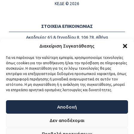
ΚΕΔΕ © 2026
ΣΤΟΙΧΕΙΑ ΕΠΙΚΟΙΝΩΝΙΑΣ
Ακαδημίας 65 & Γενναδίου 8, 106 78, Αθήνα
Τηλέφωνα:
+30 213-2147500
Διαχείριση Συγκατάθεσης
Email:
info@kede.gr
Για να παρέχουμε την καλύτερη εμπειρία, χρησιμοποιούμε τεχνολογίες
όπως cookies για την αποθήκευση ή/και την πρόσβαση σε πληροφορίες
συσκευών. Η συγκατάθεση για τις εν λόγω τεχνολογίες θα μας
επιτρέψει να επεξεργαστούμε δεδομένα προσωπικού χαρακτήρα, όπως
ΧΡΗΣΙΜΟΙ ΣΥΝΔΕΣΜΟΙ
συμπεριφορά περιήγησης ή μοναδικά αναγνωριστικά σε αυτόν τον
ιστότοπο. Η μη συγκατάθεση ή η ανάκληση της συγκατάθεσης, μπορεί
Η ΚΕΔΕ
να επηρεάσει αρνητικά ορισμένες λειτουργίες και δυνατότητες.
Επικοινωνία
Sitemap
Προσβασιμότητα
Αποδοχή
Όροι χρήσης
Δεν αποδέχομαι
Προβολή προτιμήσεων