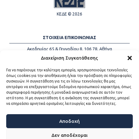
ΚΕΔΕ © 2026
ΣΤΟΙΧΕΙΑ ΕΠΙΚΟΙΝΩΝΙΑΣ
Ακαδημίας 65 & Γενναδίου 8, 106 78, Αθήνα
Τηλέφωνα:
+30 213-2147500
Διαχείριση Συγκατάθεσης
Email:
info@kede.gr
Για να παρέχουμε την καλύτερη εμπειρία, χρησιμοποιούμε τεχνολογίες
όπως cookies για την αποθήκευση ή/και την πρόσβαση σε πληροφορίες
συσκευών. Η συγκατάθεση για τις εν λόγω τεχνολογίες θα μας
επιτρέψει να επεξεργαστούμε δεδομένα προσωπικού χαρακτήρα, όπως
ΧΡΗΣΙΜΟΙ ΣΥΝΔΕΣΜΟΙ
συμπεριφορά περιήγησης ή μοναδικά αναγνωριστικά σε αυτόν τον
ιστότοπο. Η μη συγκατάθεση ή η ανάκληση της συγκατάθεσης, μπορεί
Η ΚΕΔΕ
να επηρεάσει αρνητικά ορισμένες λειτουργίες και δυνατότητες.
Επικοινωνία
Sitemap
Προσβασιμότητα
Αποδοχή
Όροι χρήσης
Δεν αποδέχομαι