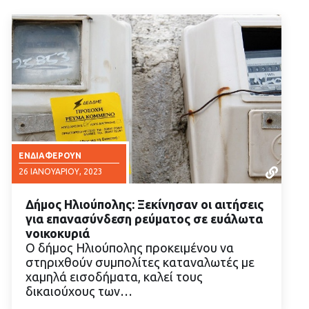
ΕΝΔΙΑΦΈΡΟΥΝ
26 ΙΑΝΟΥΑΡΊΟΥ, 2023
Δήμος Ηλιούπολης: Ξεκίνησαν οι αιτήσεις
για επανασύνδεση ρεύματος σε ευάλωτα
νοικοκυριά
Ο δήμος Ηλιούπολης προκειμένου να
στηριχθούν συμπολίτες καταναλωτές με
ΔΙΑΒΑΣΤΕ ΠΕΡΙΣΣΟΤΕΡΑ
χαμηλά εισοδήματα, καλεί τους
δικαιούχους των…