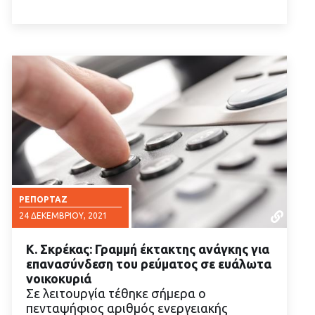
ΡΕΠΟΡΤΆΖ
24 ΔΕΚΕΜΒΡΊΟΥ, 2021
Κ. Σκρέκας: Γραμμή έκτακτης ανάγκης για
επανασύνδεση του ρεύματος σε ευάλωτα
νοικοκυριά
Σε λειτουργία τέθηκε σήμερα ο
πενταψήφιος αριθμός ενεργειακής
ΔΙΑΒΑΣΤΕ ΠΕΡΙΣΣΟΤΕΡΑ