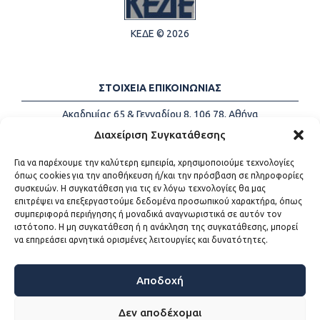
ΚΕΔΕ © 2026
ΣΤΟΙΧΕΙΑ ΕΠΙΚΟΙΝΩΝΙΑΣ
Ακαδημίας 65 & Γενναδίου 8, 106 78, Αθήνα
Τηλέφωνα:
+30 213-2147500
Διαχείριση Συγκατάθεσης
Email:
info@kede.gr
Για να παρέχουμε την καλύτερη εμπειρία, χρησιμοποιούμε τεχνολογίες
όπως cookies για την αποθήκευση ή/και την πρόσβαση σε πληροφορίες
συσκευών. Η συγκατάθεση για τις εν λόγω τεχνολογίες θα μας
επιτρέψει να επεξεργαστούμε δεδομένα προσωπικού χαρακτήρα, όπως
ΧΡΗΣΙΜΟΙ ΣΥΝΔΕΣΜΟΙ
συμπεριφορά περιήγησης ή μοναδικά αναγνωριστικά σε αυτόν τον
ιστότοπο. Η μη συγκατάθεση ή η ανάκληση της συγκατάθεσης, μπορεί
Η ΚΕΔΕ
να επηρεάσει αρνητικά ορισμένες λειτουργίες και δυνατότητες.
Επικοινωνία
Sitemap
Προσβασιμότητα
Αποδοχή
Όροι χρήσης
Δεν αποδέχομαι