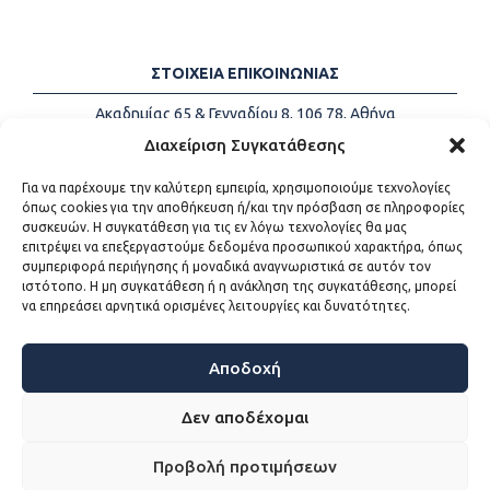
ΣΤΟΙΧΕΙΑ ΕΠΙΚΟΙΝΩΝΙΑΣ
Ακαδημίας 65 & Γενναδίου 8, 106 78, Αθήνα
Τηλέφωνα:
+30 213-2147500
Διαχείριση Συγκατάθεσης
Email:
info@kede.gr
Για να παρέχουμε την καλύτερη εμπειρία, χρησιμοποιούμε τεχνολογίες
όπως cookies για την αποθήκευση ή/και την πρόσβαση σε πληροφορίες
συσκευών. Η συγκατάθεση για τις εν λόγω τεχνολογίες θα μας
επιτρέψει να επεξεργαστούμε δεδομένα προσωπικού χαρακτήρα, όπως
ΧΡΗΣΙΜΟΙ ΣΥΝΔΕΣΜΟΙ
συμπεριφορά περιήγησης ή μοναδικά αναγνωριστικά σε αυτόν τον
ιστότοπο. Η μη συγκατάθεση ή η ανάκληση της συγκατάθεσης, μπορεί
Η ΚΕΔΕ
να επηρεάσει αρνητικά ορισμένες λειτουργίες και δυνατότητες.
Επικοινωνία
Sitemap
Προσβασιμότητα
Αποδοχή
Όροι χρήσης
Δεν αποδέχομαι
Προβολή προτιμήσεων
WEB DEVELOPMENT BY
ΕΓΚΡΙΤΟΣ GROUP - ΣΥΝΕΡΓΑΣΙΑ Α.Ε.