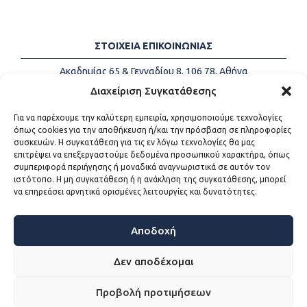
ΣΤΟΙΧΕΙΑ ΕΠΙΚΟΙΝΩΝΙΑΣ
Ακαδημίας 65 & Γενναδίου 8, 106 78, Αθήνα
Τηλέφωνα:
+30 213-2147500
Διαχείριση Συγκατάθεσης
Email:
info@kede.gr
Για να παρέχουμε την καλύτερη εμπειρία, χρησιμοποιούμε τεχνολογίες
όπως cookies για την αποθήκευση ή/και την πρόσβαση σε πληροφορίες
συσκευών. Η συγκατάθεση για τις εν λόγω τεχνολογίες θα μας
επιτρέψει να επεξεργαστούμε δεδομένα προσωπικού χαρακτήρα, όπως
ΧΡΗΣΙΜΟΙ ΣΥΝΔΕΣΜΟΙ
συμπεριφορά περιήγησης ή μοναδικά αναγνωριστικά σε αυτόν τον
ιστότοπο. Η μη συγκατάθεση ή η ανάκληση της συγκατάθεσης, μπορεί
Η ΚΕΔΕ
να επηρεάσει αρνητικά ορισμένες λειτουργίες και δυνατότητες.
Επικοινωνία
Sitemap
Προσβασιμότητα
Αποδοχή
Όροι χρήσης
Δεν αποδέχομαι
Προβολή προτιμήσεων
WEB DEVELOPMENT BY
ΕΓΚΡΙΤΟΣ GROUP - ΣΥΝΕΡΓΑΣΙΑ Α.Ε.