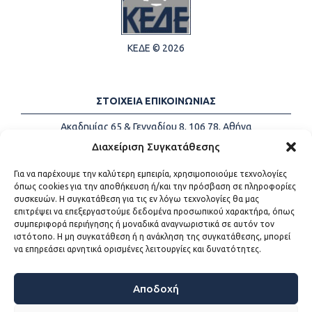
ΚΕΔΕ © 2026
ΣΤΟΙΧΕΙΑ ΕΠΙΚΟΙΝΩΝΙΑΣ
Ακαδημίας 65 & Γενναδίου 8, 106 78, Αθήνα
Τηλέφωνα:
+30 213-2147500
Διαχείριση Συγκατάθεσης
Email:
info@kede.gr
Για να παρέχουμε την καλύτερη εμπειρία, χρησιμοποιούμε τεχνολογίες
όπως cookies για την αποθήκευση ή/και την πρόσβαση σε πληροφορίες
συσκευών. Η συγκατάθεση για τις εν λόγω τεχνολογίες θα μας
επιτρέψει να επεξεργαστούμε δεδομένα προσωπικού χαρακτήρα, όπως
ΧΡΗΣΙΜΟΙ ΣΥΝΔΕΣΜΟΙ
συμπεριφορά περιήγησης ή μοναδικά αναγνωριστικά σε αυτόν τον
ιστότοπο. Η μη συγκατάθεση ή η ανάκληση της συγκατάθεσης, μπορεί
Η ΚΕΔΕ
να επηρεάσει αρνητικά ορισμένες λειτουργίες και δυνατότητες.
Επικοινωνία
Sitemap
Προσβασιμότητα
Αποδοχή
Όροι χρήσης