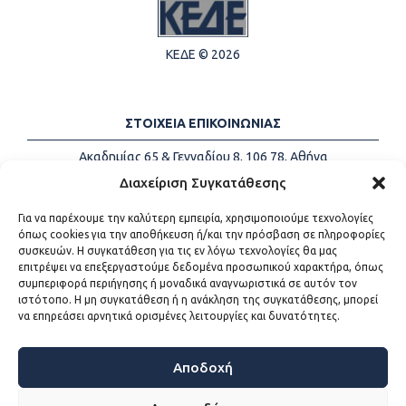
ΚΕΔΕ © 2026
ΣΤΟΙΧΕΙΑ ΕΠΙΚΟΙΝΩΝΙΑΣ
Ακαδημίας 65 & Γενναδίου 8, 106 78, Αθήνα
Τηλέφωνα:
+30 213-2147500
Διαχείριση Συγκατάθεσης
Email:
info@kede.gr
Για να παρέχουμε την καλύτερη εμπειρία, χρησιμοποιούμε τεχνολογίες
όπως cookies για την αποθήκευση ή/και την πρόσβαση σε πληροφορίες
συσκευών. Η συγκατάθεση για τις εν λόγω τεχνολογίες θα μας
επιτρέψει να επεξεργαστούμε δεδομένα προσωπικού χαρακτήρα, όπως
ΧΡΗΣΙΜΟΙ ΣΥΝΔΕΣΜΟΙ
συμπεριφορά περιήγησης ή μοναδικά αναγνωριστικά σε αυτόν τον
ιστότοπο. Η μη συγκατάθεση ή η ανάκληση της συγκατάθεσης, μπορεί
Η ΚΕΔΕ
να επηρεάσει αρνητικά ορισμένες λειτουργίες και δυνατότητες.
Επικοινωνία
Sitemap
Προσβασιμότητα
Αποδοχή
Όροι χρήσης