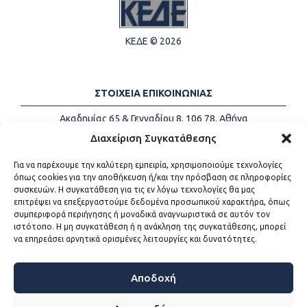
ΚΕΔΕ © 2026
ΣΤΟΙΧΕΙΑ ΕΠΙΚΟΙΝΩΝΙΑΣ
Ακαδημίας 65 & Γενναδίου 8, 106 78, Αθήνα
Τηλέφωνα:
+30 213-2147500
Διαχείριση Συγκατάθεσης
Email:
info@kede.gr
Για να παρέχουμε την καλύτερη εμπειρία, χρησιμοποιούμε τεχνολογίες
όπως cookies για την αποθήκευση ή/και την πρόσβαση σε πληροφορίες
συσκευών. Η συγκατάθεση για τις εν λόγω τεχνολογίες θα μας
επιτρέψει να επεξεργαστούμε δεδομένα προσωπικού χαρακτήρα, όπως
ΧΡΗΣΙΜΟΙ ΣΥΝΔΕΣΜΟΙ
συμπεριφορά περιήγησης ή μοναδικά αναγνωριστικά σε αυτόν τον
ιστότοπο. Η μη συγκατάθεση ή η ανάκληση της συγκατάθεσης, μπορεί
Η ΚΕΔΕ
να επηρεάσει αρνητικά ορισμένες λειτουργίες και δυνατότητες.
Επικοινωνία
Sitemap
Προσβασιμότητα
Αποδοχή
Όροι χρήσης