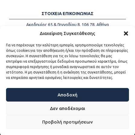
ΣΤΟΙΧΕΙΑ ΕΠΙΚΟΙΝΩΝΙΑΣ
Ακαδημίας 65 & Γενναδίου 8, 106 78, Αθήνα
Τηλέφωνα:
+30 213-2147500
Διαχείριση Συγκατάθεσης
Email:
info@kede.gr
Για να παρέχουμε την καλύτερη εμπειρία, χρησιμοποιούμε τεχνολογίες
όπως cookies για την αποθήκευση ή/και την πρόσβαση σε πληροφορίες
συσκευών. Η συγκατάθεση για τις εν λόγω τεχνολογίες θα μας
επιτρέψει να επεξεργαστούμε δεδομένα προσωπικού χαρακτήρα, όπως
ΧΡΗΣΙΜΟΙ ΣΥΝΔΕΣΜΟΙ
συμπεριφορά περιήγησης ή μοναδικά αναγνωριστικά σε αυτόν τον
ιστότοπο. Η μη συγκατάθεση ή η ανάκληση της συγκατάθεσης, μπορεί
Η ΚΕΔΕ
να επηρεάσει αρνητικά ορισμένες λειτουργίες και δυνατότητες.
Επικοινωνία
Sitemap
Προσβασιμότητα
Αποδοχή
Όροι χρήσης
Δεν αποδέχομαι
Προβολή προτιμήσεων
WEB DEVELOPMENT BY
ΕΓΚΡΙΤΟΣ GROUP - ΣΥΝΕΡΓΑΣΙΑ Α.Ε.