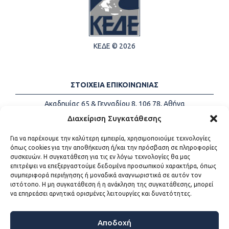
ΚΕΔΕ © 2026
ΣΤΟΙΧΕΙΑ ΕΠΙΚΟΙΝΩΝΙΑΣ
Ακαδημίας 65 & Γενναδίου 8, 106 78, Αθήνα
Τηλέφωνα:
+30 213-2147500
Διαχείριση Συγκατάθεσης
Email:
info@kede.gr
Για να παρέχουμε την καλύτερη εμπειρία, χρησιμοποιούμε τεχνολογίες
όπως cookies για την αποθήκευση ή/και την πρόσβαση σε πληροφορίες
συσκευών. Η συγκατάθεση για τις εν λόγω τεχνολογίες θα μας
επιτρέψει να επεξεργαστούμε δεδομένα προσωπικού χαρακτήρα, όπως
ΧΡΗΣΙΜΟΙ ΣΥΝΔΕΣΜΟΙ
συμπεριφορά περιήγησης ή μοναδικά αναγνωριστικά σε αυτόν τον
ιστότοπο. Η μη συγκατάθεση ή η ανάκληση της συγκατάθεσης, μπορεί
Η ΚΕΔΕ
να επηρεάσει αρνητικά ορισμένες λειτουργίες και δυνατότητες.
Επικοινωνία
Sitemap
Προσβασιμότητα
Αποδοχή