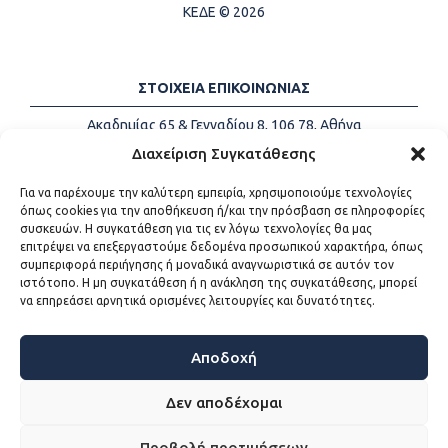
ΚΕΔΕ © 2026
ΣΤΟΙΧΕΙΑ ΕΠΙΚΟΙΝΩΝΙΑΣ
Ακαδημίας 65 & Γενναδίου 8, 106 78, Αθήνα
Τηλέφωνα:
+30 213-2147500
Διαχείριση Συγκατάθεσης
Email:
info@kede.gr
Για να παρέχουμε την καλύτερη εμπειρία, χρησιμοποιούμε τεχνολογίες
όπως cookies για την αποθήκευση ή/και την πρόσβαση σε πληροφορίες
συσκευών. Η συγκατάθεση για τις εν λόγω τεχνολογίες θα μας
επιτρέψει να επεξεργαστούμε δεδομένα προσωπικού χαρακτήρα, όπως
ΧΡΗΣΙΜΟΙ ΣΥΝΔΕΣΜΟΙ
συμπεριφορά περιήγησης ή μοναδικά αναγνωριστικά σε αυτόν τον
ιστότοπο. Η μη συγκατάθεση ή η ανάκληση της συγκατάθεσης, μπορεί
Η ΚΕΔΕ
να επηρεάσει αρνητικά ορισμένες λειτουργίες και δυνατότητες.
Επικοινωνία
Sitemap
Προσβασιμότητα
Αποδοχή
Όροι χρήσης
Δεν αποδέχομαι
Προβολή προτιμήσεων