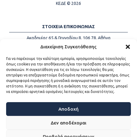
ΚΕΔΕ © 2026
ΣΤΟΙΧΕΙΑ ΕΠΙΚΟΙΝΩΝΙΑΣ
Ακαδημίας 65 & Γενναδίου 8, 106 78, Αθήνα
Τηλέφωνα:
+30 213-2147500
Διαχείριση Συγκατάθεσης
Email:
info@kede.gr
Για να παρέχουμε την καλύτερη εμπειρία, χρησιμοποιούμε τεχνολογίες
όπως cookies για την αποθήκευση ή/και την πρόσβαση σε πληροφορίες
συσκευών. Η συγκατάθεση για τις εν λόγω τεχνολογίες θα μας
επιτρέψει να επεξεργαστούμε δεδομένα προσωπικού χαρακτήρα, όπως
ΧΡΗΣΙΜΟΙ ΣΥΝΔΕΣΜΟΙ
συμπεριφορά περιήγησης ή μοναδικά αναγνωριστικά σε αυτόν τον
ιστότοπο. Η μη συγκατάθεση ή η ανάκληση της συγκατάθεσης, μπορεί
Η ΚΕΔΕ
να επηρεάσει αρνητικά ορισμένες λειτουργίες και δυνατότητες.
Επικοινωνία
Sitemap
Προσβασιμότητα
Αποδοχή
Όροι χρήσης
Δεν αποδέχομαι
Προβολή προτιμήσεων