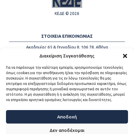
ΚΕΔΕ © 2026
ΣΤΟΙΧΕΙΑ ΕΠΙΚΟΙΝΩΝΙΑΣ
Ακαδημίας 65 & Γενναδίου 8, 106 78, Αθήνα
Τηλέφωνα:
+30 213-2147500
Διαχείριση Συγκατάθεσης
Email:
info@kede.gr
Για να παρέχουμε την καλύτερη εμπειρία, χρησιμοποιούμε τεχνολογίες
όπως cookies για την αποθήκευση ή/και την πρόσβαση σε πληροφορίες
συσκευών. Η συγκατάθεση για τις εν λόγω τεχνολογίες θα μας
επιτρέψει να επεξεργαστούμε δεδομένα προσωπικού χαρακτήρα, όπως
ΧΡΗΣΙΜΟΙ ΣΥΝΔΕΣΜΟΙ
συμπεριφορά περιήγησης ή μοναδικά αναγνωριστικά σε αυτόν τον
ιστότοπο. Η μη συγκατάθεση ή η ανάκληση της συγκατάθεσης, μπορεί
Η ΚΕΔΕ
να επηρεάσει αρνητικά ορισμένες λειτουργίες και δυνατότητες.
Επικοινωνία
Sitemap
Προσβασιμότητα
Αποδοχή
Όροι χρήσης
Δεν αποδέχομαι