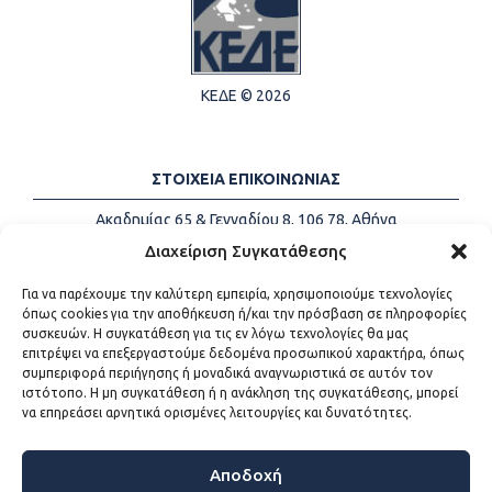
ΚΕΔΕ © 2026
ΣΤΟΙΧΕΙΑ ΕΠΙΚΟΙΝΩΝΙΑΣ
Ακαδημίας 65 & Γενναδίου 8, 106 78, Αθήνα
Τηλέφωνα:
+30 213-2147500
Διαχείριση Συγκατάθεσης
Email:
info@kede.gr
Για να παρέχουμε την καλύτερη εμπειρία, χρησιμοποιούμε τεχνολογίες
όπως cookies για την αποθήκευση ή/και την πρόσβαση σε πληροφορίες
συσκευών. Η συγκατάθεση για τις εν λόγω τεχνολογίες θα μας
επιτρέψει να επεξεργαστούμε δεδομένα προσωπικού χαρακτήρα, όπως
ΧΡΗΣΙΜΟΙ ΣΥΝΔΕΣΜΟΙ
συμπεριφορά περιήγησης ή μοναδικά αναγνωριστικά σε αυτόν τον
ιστότοπο. Η μη συγκατάθεση ή η ανάκληση της συγκατάθεσης, μπορεί
Η ΚΕΔΕ
να επηρεάσει αρνητικά ορισμένες λειτουργίες και δυνατότητες.
Επικοινωνία
Sitemap
Προσβασιμότητα
Αποδοχή