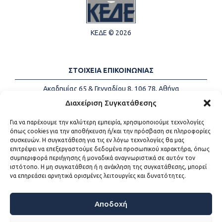
ΚΕΔΕ © 2026
ΣΤΟΙΧΕΙΑ ΕΠΙΚΟΙΝΩΝΙΑΣ
Ακαδημίας 65 & Γενναδίου 8, 106 78, Αθήνα
Τηλέφωνα:
+30 213-2147500
Διαχείριση Συγκατάθεσης
Email:
info@kede.gr
Για να παρέχουμε την καλύτερη εμπειρία, χρησιμοποιούμε τεχνολογίες
όπως cookies για την αποθήκευση ή/και την πρόσβαση σε πληροφορίες
συσκευών. Η συγκατάθεση για τις εν λόγω τεχνολογίες θα μας
επιτρέψει να επεξεργαστούμε δεδομένα προσωπικού χαρακτήρα, όπως
ΧΡΗΣΙΜΟΙ ΣΥΝΔΕΣΜΟΙ
συμπεριφορά περιήγησης ή μοναδικά αναγνωριστικά σε αυτόν τον
ιστότοπο. Η μη συγκατάθεση ή η ανάκληση της συγκατάθεσης, μπορεί
Η ΚΕΔΕ
να επηρεάσει αρνητικά ορισμένες λειτουργίες και δυνατότητες.
Επικοινωνία
Sitemap
Προσβασιμότητα
Αποδοχή
Όροι χρήσης