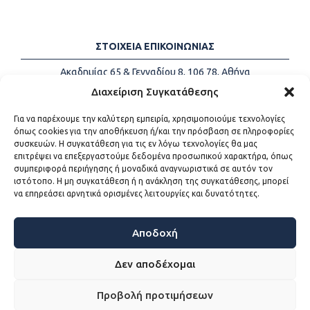
ΣΤΟΙΧΕΙΑ ΕΠΙΚΟΙΝΩΝΙΑΣ
Ακαδημίας 65 & Γενναδίου 8, 106 78, Αθήνα
Τηλέφωνα:
+30 213-2147500
Διαχείριση Συγκατάθεσης
Email:
info@kede.gr
Για να παρέχουμε την καλύτερη εμπειρία, χρησιμοποιούμε τεχνολογίες
όπως cookies για την αποθήκευση ή/και την πρόσβαση σε πληροφορίες
συσκευών. Η συγκατάθεση για τις εν λόγω τεχνολογίες θα μας
επιτρέψει να επεξεργαστούμε δεδομένα προσωπικού χαρακτήρα, όπως
ΧΡΗΣΙΜΟΙ ΣΥΝΔΕΣΜΟΙ
συμπεριφορά περιήγησης ή μοναδικά αναγνωριστικά σε αυτόν τον
ιστότοπο. Η μη συγκατάθεση ή η ανάκληση της συγκατάθεσης, μπορεί
Η ΚΕΔΕ
να επηρεάσει αρνητικά ορισμένες λειτουργίες και δυνατότητες.
Επικοινωνία
Sitemap
Προσβασιμότητα
Αποδοχή
Όροι χρήσης
Δεν αποδέχομαι
Προβολή προτιμήσεων
WEB DEVELOPMENT BY
ΕΓΚΡΙΤΟΣ GROUP - ΣΥΝΕΡΓΑΣΙΑ Α.Ε.