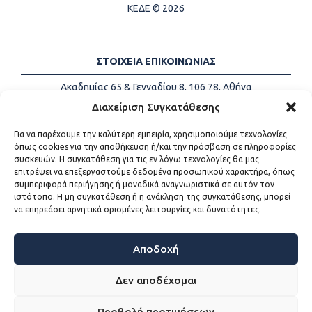
ΚΕΔΕ © 2026
ΣΤΟΙΧΕΙΑ ΕΠΙΚΟΙΝΩΝΙΑΣ
Ακαδημίας 65 & Γενναδίου 8, 106 78, Αθήνα
Τηλέφωνα:
+30 213-2147500
Διαχείριση Συγκατάθεσης
Email:
info@kede.gr
Για να παρέχουμε την καλύτερη εμπειρία, χρησιμοποιούμε τεχνολογίες
όπως cookies για την αποθήκευση ή/και την πρόσβαση σε πληροφορίες
συσκευών. Η συγκατάθεση για τις εν λόγω τεχνολογίες θα μας
επιτρέψει να επεξεργαστούμε δεδομένα προσωπικού χαρακτήρα, όπως
ΧΡΗΣΙΜΟΙ ΣΥΝΔΕΣΜΟΙ
συμπεριφορά περιήγησης ή μοναδικά αναγνωριστικά σε αυτόν τον
ιστότοπο. Η μη συγκατάθεση ή η ανάκληση της συγκατάθεσης, μπορεί
Η ΚΕΔΕ
να επηρεάσει αρνητικά ορισμένες λειτουργίες και δυνατότητες.
Επικοινωνία
Sitemap
Προσβασιμότητα
Αποδοχή
Όροι χρήσης
Δεν αποδέχομαι
Προβολή προτιμήσεων