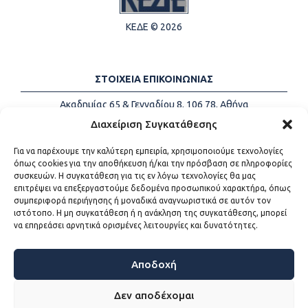
ΚΕΔΕ © 2026
ΣΤΟΙΧΕΙΑ ΕΠΙΚΟΙΝΩΝΙΑΣ
Ακαδημίας 65 & Γενναδίου 8, 106 78, Αθήνα
Τηλέφωνα:
+30 213-2147500
Διαχείριση Συγκατάθεσης
Email:
info@kede.gr
Για να παρέχουμε την καλύτερη εμπειρία, χρησιμοποιούμε τεχνολογίες
όπως cookies για την αποθήκευση ή/και την πρόσβαση σε πληροφορίες
συσκευών. Η συγκατάθεση για τις εν λόγω τεχνολογίες θα μας
επιτρέψει να επεξεργαστούμε δεδομένα προσωπικού χαρακτήρα, όπως
ΧΡΗΣΙΜΟΙ ΣΥΝΔΕΣΜΟΙ
συμπεριφορά περιήγησης ή μοναδικά αναγνωριστικά σε αυτόν τον
ιστότοπο. Η μη συγκατάθεση ή η ανάκληση της συγκατάθεσης, μπορεί
Η ΚΕΔΕ
να επηρεάσει αρνητικά ορισμένες λειτουργίες και δυνατότητες.
Επικοινωνία
Sitemap
Προσβασιμότητα
Αποδοχή
Όροι χρήσης
Δεν αποδέχομαι