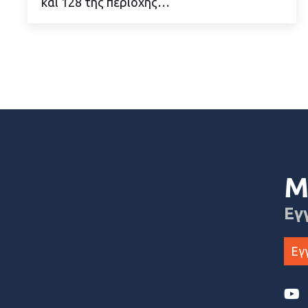
και 128 της περιοχής…
Μ
Εγ
Εγ