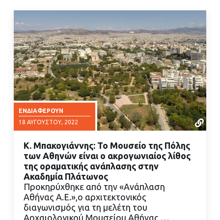
ΕΝΔΙΑΦΈΡΟΥΝ
18 ΑΥΓΟΎΣΤΟΥ, 2022
Κ. Μπακογιάννης: Το Μουσείο της Πόλης
των Αθηνών είναι ο ακρογωνιαίος λίθος
της οραματικής ανάπλασης στην
Ακαδημία Πλάτωνος
Προκηρύχθηκε από την «Ανάπλαση
ΔΙΑΒΑΣΤΕ ΠΕΡΙΣΣΟΤΕΡΑ
Αθήνας Α.Ε.»,ο αρχιτεκτονικός
διαγωνισμός για τη μελέτη του
Αρχαιολογικού Μουσείου Αθήνας,…