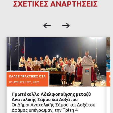
ΣΧΕΤΙΚΕΣ ΑΝΑΡΤΗΣΕΙΣ
ΚΑΛΈΣ ΠΡΑΚΤΙΚΈΣ ΟΤΑ
ΚΑ
05 ΑΥΓΟΎΣΤΟΥ, 2026
03
Πρωτόκολλο Αδελφοποίησης μεταξύ
Ανατολικής Σάμου και Δοξάτου
Οι Δήμοι Ανατολικής Σάμου και Δοξάτου
Δράμας υπέγραψαν, την Τρίτη 4
ΔΙΑΒΑΣΤΕ ΠΕΡΙΣΣΟΤΕΡΑ