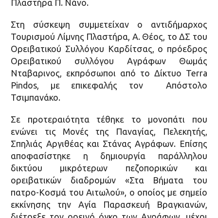
Πλαστήρα Π. Νάνο.
Στη σύσκεψη συμμετείχαν ο αντιδήμαρχος
Τουρισμού Λίμνης Πλαστήρα, Α. Θέος, το ΔΣ του
Ορειβατικού Συλλόγου Καρδίτσας, ο πρόεδρος
Ορειβατικού συλλόγου Αγράφων Θωμάς
Νταβαρινος, εκπρόσωποι από το Δίκτυο Terra
Pindos, με επικεφαλής τον Απόστολο
Τσιμπανάκο.
Σε προτεραιότητα τέθηκε το μονοπάτι που
ενώνει τις Μονές της Παναγίας, Πελεκητής,
Σπηλιάς Αργιθέας και Στάνας Αγράφων. Επίσης
αποφασίστηκε η δημιουργία παράλληλου
δικτύου μικρότερων πεζοπορικών και
ορειβατικών διαδρομών «Στα Βήματα του
πατρο-Κοσμά του Αιτωλού», ο οποίος με σημείο
εκκίνησης την Αγία Παρασκευή Βραγκιανών,
διέτρεξε τον ορεινό όγκο των Αγράφων, μέχρι