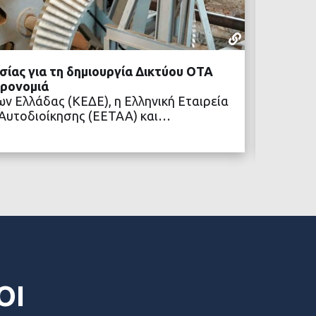
ΚΕΔΕ
29 ΙΟΥΝΊΟΥ,
ίας για τη δημιουργία Δικτύου ΟΤΑ
ΚΕΔΕ: 
ηρονομιά
ρόλος 
ν Ελλάδας (ΚΕΔΕ), η Ελληνική Εταιρεία
Ο Πρόε
 Αυτοδιοίκησης (ΕΕΤΑΑ) και…
Κλιματ
ΒΑΣΤΕ ΠΕΡΙΣΣΟΤΕΡΑ
ΟΙ