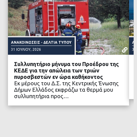
ΑΝΑΚΟΙΝΏΣΕΙΣ - ΔΕΛΤΊΑ ΤΎΠΟΥ
ΑΝ
31 ΙΟΥΛΊΟΥ, 2026
31
Συλλυπητήριο μήνυμα του Προέδρου της
ΚΕΔΕ για την απώλεια των τριών
πυροσβεστών εν ώρα καθήκοντος
Εκ μέρους του Δ.Σ. της Κεντρικής Ένωσης
ΔΙΑΒΑΣΤΕ ΠΕΡΙΣΣΟΤΕΡΑ
Δήμων Ελλάδος εκφράζω τα θερμά μου
συλλυπητήρια προς…