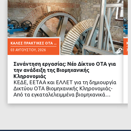
ΚΑΛΈΣ ΠΡΑΚΤΙΚΈΣ ΟΤΑ ...
ΚΑ
03 ΑΥΓΟΎΣΤΟΥ, 2026
30
Συνάντηση εργασίας: Νέο Δίκτυο ΟΤΑ για
την ανάδειξη της Βιομηχανικής
Κληρονομιάς
ΚΕΔΕ, ΕΕΤΑΑ και ΕΛΛΕΤ για τη δημιουργία
ΔΙΑΒΑΣΤΕ ΠΕΡΙΣΣΟΤΕΡΑ
Δικτύου ΟΤΑ Βιομηχανικής Κληρονομιάς-
Από τα εγκαταλελειμμένα βιομηχανικά…