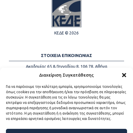
ΚΕΔΕ © 2026
ΣΤΟΙΧΕΙΑ ΕΠΙΚΟΙΝΩΝΙΑΣ
Ακαδημίας 65 & Γενναδίου 8, 106 78, Αθήνα
Τηλέφωνα:
+30 213-2147500
Διαχείριση Συγκατάθεσης
Email:
info@kede.gr
Για να παρέχουμε την καλύτερη εμπειρία, χρησιμοποιούμε τεχνολογίες
όπως cookies για την αποθήκευση ή/και την πρόσβαση σε πληροφορίες
συσκευών. Η συγκατάθεση για τις εν λόγω τεχνολογίες θα μας
επιτρέψει να επεξεργαστούμε δεδομένα προσωπικού χαρακτήρα, όπως
ΧΡΗΣΙΜΟΙ ΣΥΝΔΕΣΜΟΙ
συμπεριφορά περιήγησης ή μοναδικά αναγνωριστικά σε αυτόν τον
ιστότοπο. Η μη συγκατάθεση ή η ανάκληση της συγκατάθεσης, μπορεί
Η ΚΕΔΕ
να επηρεάσει αρνητικά ορισμένες λειτουργίες και δυνατότητες.
Επικοινωνία
Sitemap