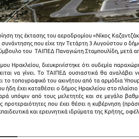
οίηση της έκτασης του αεροδρομίου «Νίκος Καζαντζάκ
ης συνάντησης που είχε την Τετάρτη 3 Αυγούστου ο δή
σύμβουλο του ΤΑΙΠΕΔ Παναγιώτη Σταμπουλίδη, μετά απ
ου Ηρακλείου, διευκρινίστηκε ότι ουδεμία παραχώρ
όκειται να γίνει. Το ΤΑΙΠΕΔ ουσιαστικά θα αναλάβει ν
ει το τοπογραφικό του ακινήτου από τα αρμόδια Υπουρ
ου ήδη έχει καταθέσει ο δήμος Ηρακλείου στο πλαίσιο 
ρά υπόψιν από τους μελετητές και σε μεγάλο βαθ
ς προτεραιότητες που έχει θέσει η κυβέρνηση (πράσ
παιδευτικά και ερευνητικά ιδρύματα της Κρήτης, οφέλη 