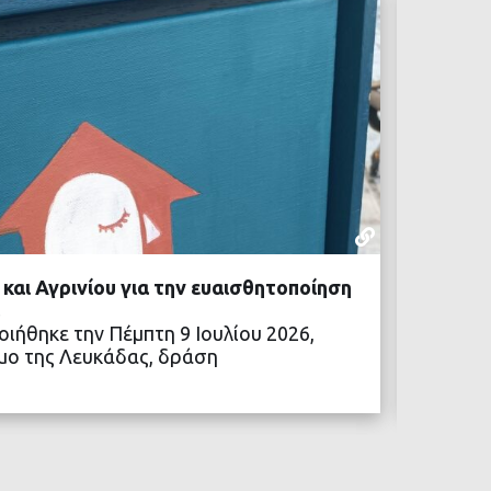
ΜΕ ΜΙΑ ΜΑ
13 ΙΟΥΛΊΟΥ,
και Αγρινίου για την ευαισθητοποίηση
Ο Δήμο
Χειμερ
ιήθηκε την Πέμπτη 9 Ιουλίου 2026,
Εκδήλω
μο της Λευκάδας, δράση
συμμετ
Αγώνω
ΒΑΣΤΕ ΠΕΡΙΣΣΟΤΕΡΑ