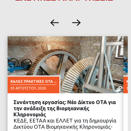
ΚΑΛΈΣ ΠΡΑΚΤΙΚΈΣ ΟΤΑ ...
ΚΑ
03 ΑΥΓΟΎΣΤΟΥ, 2026
30
Συνάντηση εργασίας: Νέο Δίκτυο ΟΤΑ για
την ανάδειξη της Βιομηχανικής
Κληρονομιάς
ΚΕΔΕ, ΕΕΤΑΑ και ΕΛΛΕΤ για τη δημιουργία
ΔΙΑΒΑΣΤΕ ΠΕΡΙΣΣΟΤΕΡΑ
Δικτύου ΟΤΑ Βιομηχανικής Κληρονομιάς-