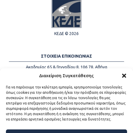
ΚΕΔΕ © 2026
ΣΤΟΙΧΕΙΑ ΕΠΙΚΟΙΝΩΝΙΑΣ
Ακαδημίας 65 & Γενναδίου 8, 106 78, Αθήνα
Τηλέφωνα:
+30 213-2147500
Διαχείριση Συγκατάθεσης
Email:
info@kede.gr
Για να παρέχουμε την καλύτερη εμπειρία, χρησιμοποιούμε τεχνολογίες
όπως cookies για την αποθήκευση ή/και την πρόσβαση σε πληροφορίες
συσκευών. Η συγκατάθεση για τις εν λόγω τεχνολογίες θα μας
επιτρέψει να επεξεργαστούμε δεδομένα προσωπικού χαρακτήρα, όπως
ΧΡΗΣΙΜΟΙ ΣΥΝΔΕΣΜΟΙ
συμπεριφορά περιήγησης ή μοναδικά αναγνωριστικά σε αυτόν τον
ιστότοπο. Η μη συγκατάθεση ή η ανάκληση της συγκατάθεσης, μπορεί
Η ΚΕΔΕ
να επηρεάσει αρνητικά ορισμένες λειτουργίες και δυνατότητες.
Επικοινωνία
Sitemap