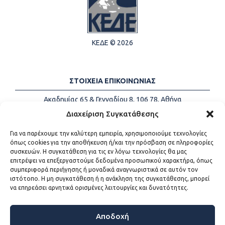
ΚΕΔΕ © 2026
ΣΤΟΙΧΕΙΑ ΕΠΙΚΟΙΝΩΝΙΑΣ
Ακαδημίας 65 & Γενναδίου 8, 106 78, Αθήνα
Τηλέφωνα:
+30 213-2147500
Διαχείριση Συγκατάθεσης
Email:
info@kede.gr
Για να παρέχουμε την καλύτερη εμπειρία, χρησιμοποιούμε τεχνολογίες
όπως cookies για την αποθήκευση ή/και την πρόσβαση σε πληροφορίες
συσκευών. Η συγκατάθεση για τις εν λόγω τεχνολογίες θα μας
επιτρέψει να επεξεργαστούμε δεδομένα προσωπικού χαρακτήρα, όπως
ΧΡΗΣΙΜΟΙ ΣΥΝΔΕΣΜΟΙ
συμπεριφορά περιήγησης ή μοναδικά αναγνωριστικά σε αυτόν τον
ιστότοπο. Η μη συγκατάθεση ή η ανάκληση της συγκατάθεσης, μπορεί
Η ΚΕΔΕ
να επηρεάσει αρνητικά ορισμένες λειτουργίες και δυνατότητες.
Επικοινωνία
Sitemap
Προσβασιμότητα
Αποδοχή