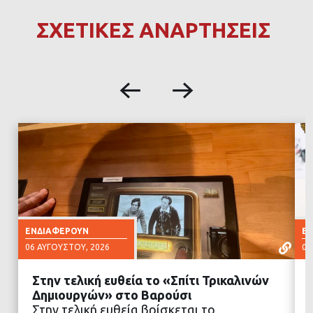
ΣΧΕΤΙΚΕΣ ΑΝΑΡΤΗΣΕΙΣ
ΕΝΔΙΑΦΈΡΟΥΝ
Ε
06 ΑΥΓΟΎΣΤΟΥ, 2026
06
Στην τελική ευθεία το «Σπίτι Τρικαλινών
Δημιουργών» στο Βαρούσι
Στην τελική ευθεία βρίσκεται το