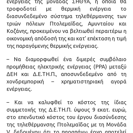
ενέργειας της μονάδας ΣΗΘΥΑ, η οποία θα
τροφοδοτεί με θερμική ενέργεια το
διασυνδεδεμένο σύστημα τηλεθέρμανσης των
τριών πόλεων Πτολεμαΐδας, Αμυνταίου και
Κοζάνης, προκειμένου να βελτιωθεί περαιτέρω η
οικονομική απόδοσή της και κατ’ επέκταση η τιμή
της παραγόμενης θερμικής ενέργειας.
– Να διαμορφωθεί ένα διμερές συμβόλαιο
προμήθειας ηλεκτρικής ενέργειας (PPA) μεταξύ
ΔΕΗ και Δ.Ε.ΤΗ.Π., αποσυνδεδεμένο από τη
χονδρεμπορική – χρηματιστηριακή αγορά
ενέργειας.
– Και να καλυφθεί το κόστος της ίδιας
συμμετοχής της Δ.Ε.ΤΗ.Π. ύψους 9 εκατ. ευρώ,
στο επενδυτικό κόστος του έργου διασύνδεσης
της τηλεθέρμανσης Πτολεμαΐδας με τη Μονάδα
V, δεδομένου ότι το παραπάνω έργο αποτελεί