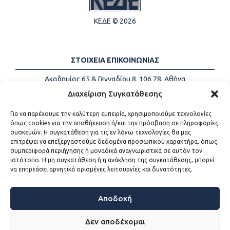
ΚΕΔΕ © 2026
ΣΤΟΙΧΕΙΑ ΕΠΙΚΟΙΝΩΝΙΑΣ
Ακαδημίας 65 & Γενναδίου 8, 106 78, Αθήνα
Τηλέφωνα:
+30 213-2147500
Διαχείριση Συγκατάθεσης
Email:
info@kede.gr
Για να παρέχουμε την καλύτερη εμπειρία, χρησιμοποιούμε τεχνολογίες
όπως cookies για την αποθήκευση ή/και την πρόσβαση σε πληροφορίες
συσκευών. Η συγκατάθεση για τις εν λόγω τεχνολογίες θα μας
επιτρέψει να επεξεργαστούμε δεδομένα προσωπικού χαρακτήρα, όπως
ΧΡΗΣΙΜΟΙ ΣΥΝΔΕΣΜΟΙ
συμπεριφορά περιήγησης ή μοναδικά αναγνωριστικά σε αυτόν τον
ιστότοπο. Η μη συγκατάθεση ή η ανάκληση της συγκατάθεσης, μπορεί
Η ΚΕΔΕ
να επηρεάσει αρνητικά ορισμένες λειτουργίες και δυνατότητες.
Επικοινωνία
Sitemap
Προσβασιμότητα
Αποδοχή
Όροι χρήσης
Δεν αποδέχομαι