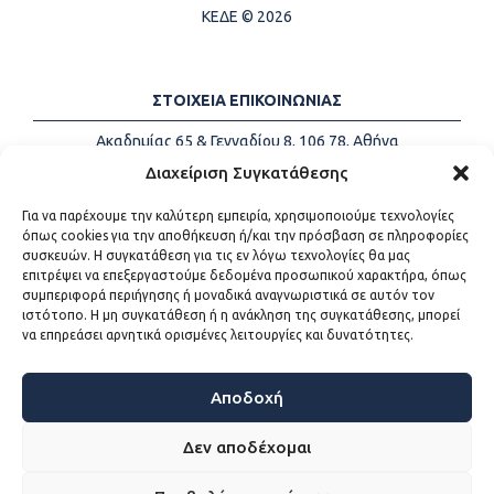
ΚΕΔΕ © 2026
ΣΤΟΙΧΕΙΑ ΕΠΙΚΟΙΝΩΝΙΑΣ
Ακαδημίας 65 & Γενναδίου 8, 106 78, Αθήνα
Τηλέφωνα:
+30 213-2147500
Διαχείριση Συγκατάθεσης
Email:
info@kede.gr
Για να παρέχουμε την καλύτερη εμπειρία, χρησιμοποιούμε τεχνολογίες
όπως cookies για την αποθήκευση ή/και την πρόσβαση σε πληροφορίες
συσκευών. Η συγκατάθεση για τις εν λόγω τεχνολογίες θα μας
επιτρέψει να επεξεργαστούμε δεδομένα προσωπικού χαρακτήρα, όπως
ΧΡΗΣΙΜΟΙ ΣΥΝΔΕΣΜΟΙ
συμπεριφορά περιήγησης ή μοναδικά αναγνωριστικά σε αυτόν τον
ιστότοπο. Η μη συγκατάθεση ή η ανάκληση της συγκατάθεσης, μπορεί
Η ΚΕΔΕ
να επηρεάσει αρνητικά ορισμένες λειτουργίες και δυνατότητες.
Επικοινωνία
Sitemap
Προσβασιμότητα
Αποδοχή
Όροι χρήσης
Δεν αποδέχομαι