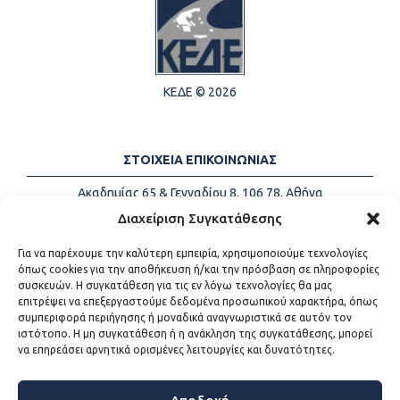
ΚΕΔΕ © 2026
ΣΤΟΙΧΕΙΑ ΕΠΙΚΟΙΝΩΝΙΑΣ
Ακαδημίας 65 & Γενναδίου 8, 106 78, Αθήνα
Τηλέφωνα:
+30 213-2147500
Διαχείριση Συγκατάθεσης
Email:
info@kede.gr
Για να παρέχουμε την καλύτερη εμπειρία, χρησιμοποιούμε τεχνολογίες
όπως cookies για την αποθήκευση ή/και την πρόσβαση σε πληροφορίες
συσκευών. Η συγκατάθεση για τις εν λόγω τεχνολογίες θα μας
επιτρέψει να επεξεργαστούμε δεδομένα προσωπικού χαρακτήρα, όπως
ΧΡΗΣΙΜΟΙ ΣΥΝΔΕΣΜΟΙ
συμπεριφορά περιήγησης ή μοναδικά αναγνωριστικά σε αυτόν τον
ιστότοπο. Η μη συγκατάθεση ή η ανάκληση της συγκατάθεσης, μπορεί
Η ΚΕΔΕ
να επηρεάσει αρνητικά ορισμένες λειτουργίες και δυνατότητες.
Επικοινωνία
Sitemap
Προσβασιμότητα