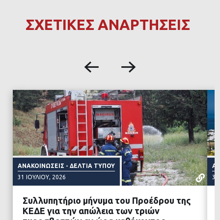
ΣΧΕΤΙΚΕΣ ΑΝΑΡΤΗΣΕΙΣ
ΑΝΑΚΟΙΝΏΣΕΙΣ - ΔΕΛΤΊΑ ΤΎΠΟΥ
ΑΝ
31 ΙΟΥΛΊΟΥ, 2026
31
Συλλυπητήριο μήνυμα του Προέδρου της
ΚΕΔΕ για την απώλεια των τριών