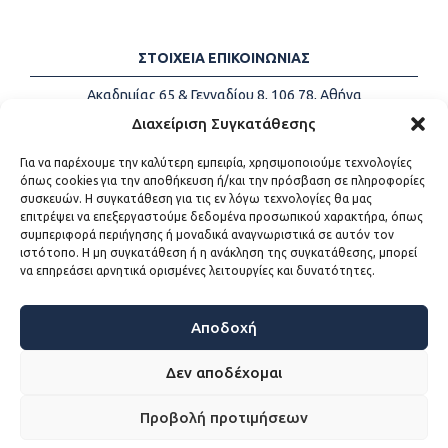
ΣΤΟΙΧΕΙΑ ΕΠΙΚΟΙΝΩΝΙΑΣ
Ακαδημίας 65 & Γενναδίου 8, 106 78, Αθήνα
Τηλέφωνα:
+30 213-2147500
Διαχείριση Συγκατάθεσης
Email:
info@kede.gr
Για να παρέχουμε την καλύτερη εμπειρία, χρησιμοποιούμε τεχνολογίες
όπως cookies για την αποθήκευση ή/και την πρόσβαση σε πληροφορίες
συσκευών. Η συγκατάθεση για τις εν λόγω τεχνολογίες θα μας
επιτρέψει να επεξεργαστούμε δεδομένα προσωπικού χαρακτήρα, όπως
ΧΡΗΣΙΜΟΙ ΣΥΝΔΕΣΜΟΙ
συμπεριφορά περιήγησης ή μοναδικά αναγνωριστικά σε αυτόν τον
ιστότοπο. Η μη συγκατάθεση ή η ανάκληση της συγκατάθεσης, μπορεί
Η ΚΕΔΕ
να επηρεάσει αρνητικά ορισμένες λειτουργίες και δυνατότητες.
Επικοινωνία
Sitemap
Προσβασιμότητα
Αποδοχή
Όροι χρήσης
Δεν αποδέχομαι
Προβολή προτιμήσεων
WEB DEVELOPMENT BY
ΕΓΚΡΙΤΟΣ GROUP - ΣΥΝΕΡΓΑΣΙΑ Α.Ε.