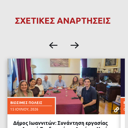
ΣΧΕΤΙΚΕΣ ΑΝΑΡΤΗΣΕΙΣ
ΒΙΏΣΙΜΕΣ ΠΌΛΕΙΣ
ΒΙ
15 ΙΟΥΛΊΟΥ, 2026
02
Δήμος Ιωαννιτών: Συνάντηση εργασίας