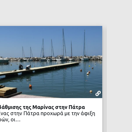
ΕΝΔΙΑΦΈΡ
04 ΑΥΓΟΎΣΤ
άθμισης της Μαρίνας στην Πάτρα
Πολιτι
νας στην Πάτρα προχωρά με την άφιξη
Το «Πο
ρών, οι…
συνεχίζ
κοινότ