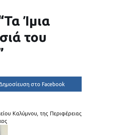
“Τα Ίμια
σιά του
”
Δημοσίευση στο Facebook
χείου Καλύμνου, της Περιφέρειας
κος