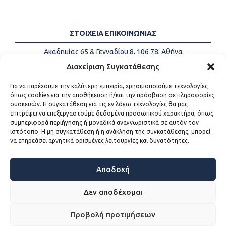
ΣΤΟΙΧΕΙΑ ΕΠΙΚΟΙΝΩΝΙΑΣ
Ακαδημίας 65 & Γενναδίου 8, 106 78, Αθήνα
Τηλέφωνα:
+30 213-2147500
Διαχείριση Συγκατάθεσης
Email:
info@kede.gr
Για να παρέχουμε την καλύτερη εμπειρία, χρησιμοποιούμε τεχνολογίες
όπως cookies για την αποθήκευση ή/και την πρόσβαση σε πληροφορίες
συσκευών. Η συγκατάθεση για τις εν λόγω τεχνολογίες θα μας
επιτρέψει να επεξεργαστούμε δεδομένα προσωπικού χαρακτήρα, όπως
ΧΡΗΣΙΜΟΙ ΣΥΝΔΕΣΜΟΙ
συμπεριφορά περιήγησης ή μοναδικά αναγνωριστικά σε αυτόν τον
ιστότοπο. Η μη συγκατάθεση ή η ανάκληση της συγκατάθεσης, μπορεί
Η ΚΕΔΕ
να επηρεάσει αρνητικά ορισμένες λειτουργίες και δυνατότητες.
Επικοινωνία
Sitemap
Προσβασιμότητα
Αποδοχή
Όροι χρήσης
Δεν αποδέχομαι
Προβολή προτιμήσεων
WEB DEVELOPMENT BY
ΕΓΚΡΙΤΟΣ GROUP - ΣΥΝΕΡΓΑΣΙΑ Α.Ε.