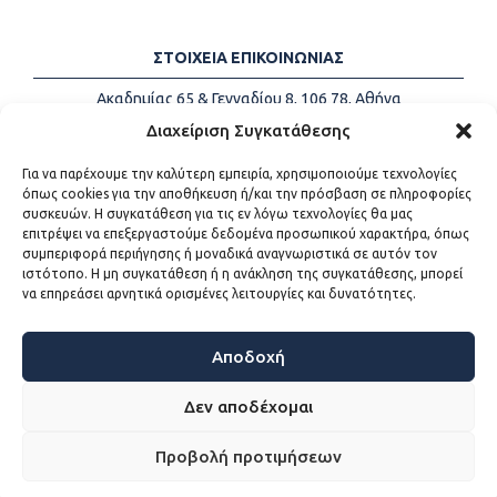
ΣΤΟΙΧΕΙΑ ΕΠΙΚΟΙΝΩΝΙΑΣ
Ακαδημίας 65 & Γενναδίου 8, 106 78, Αθήνα
Τηλέφωνα:
+30 213-2147500
Διαχείριση Συγκατάθεσης
Email:
info@kede.gr
Για να παρέχουμε την καλύτερη εμπειρία, χρησιμοποιούμε τεχνολογίες
όπως cookies για την αποθήκευση ή/και την πρόσβαση σε πληροφορίες
συσκευών. Η συγκατάθεση για τις εν λόγω τεχνολογίες θα μας
επιτρέψει να επεξεργαστούμε δεδομένα προσωπικού χαρακτήρα, όπως
ΧΡΗΣΙΜΟΙ ΣΥΝΔΕΣΜΟΙ
συμπεριφορά περιήγησης ή μοναδικά αναγνωριστικά σε αυτόν τον
ιστότοπο. Η μη συγκατάθεση ή η ανάκληση της συγκατάθεσης, μπορεί
Η ΚΕΔΕ
να επηρεάσει αρνητικά ορισμένες λειτουργίες και δυνατότητες.
Επικοινωνία
Sitemap
Προσβασιμότητα
Αποδοχή
Όροι χρήσης
Δεν αποδέχομαι
Προβολή προτιμήσεων
WEB DEVELOPMENT BY
ΕΓΚΡΙΤΟΣ GROUP - ΣΥΝΕΡΓΑΣΙΑ Α.Ε.