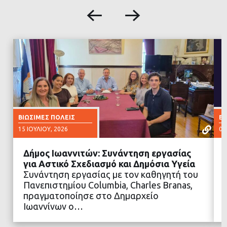
ΒΙΏΣΙΜΕΣ ΠΌΛΕΙΣ
ΒΙ
15 ΙΟΥΛΊΟΥ, 2026
02
Δήμος Ιωαννιτών: Συνάντηση εργασίας
για Αστικό Σχεδιασμό και Δημόσια Υγεία
Συνάντηση εργασίας με τον καθηγητή του
Πανεπιστημίου Columbia, Charles Branas,
ΔΙΑΒΑΣΤΕ ΠΕΡΙΣΣΟΤΕΡΑ
πραγματοποίησε στο Δημαρχείο
Ιωαννίνων ο…