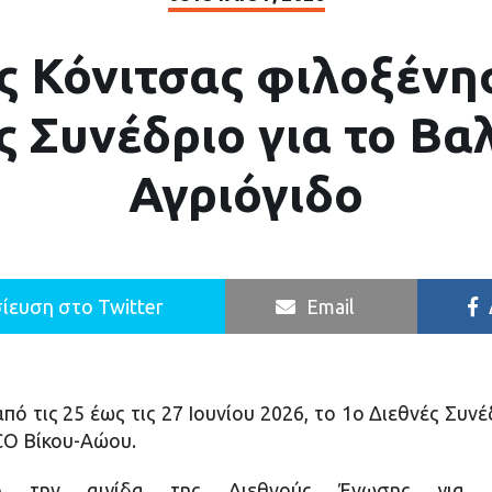
ς Κόνιτσας φιλοξένησ
ς Συνέδριο για το Βα
Αγριόγιδο
ίευση στο Twitter
Email
ό τις 25 έως τις 27 Ιουνίου 2026, το 1ο Διεθνές Συνέ
O Βίκου-Αώου.
ό την αιγίδα της Διεθνούς Ένωσης για 