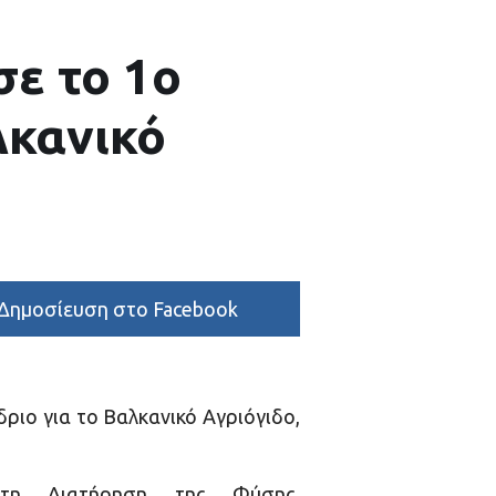
ε το 1ο
λκανικό
Δημοσίευση στο Facebook
δριο για το Βαλκανικό Αγριόγιδο,
τη Διατήρηση της Φύσης,