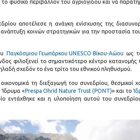
ν το φυσικό περιβάλλον του αγριόγιδου και να παρατ
δρίου αποτέλεσε η ανάγκη ενίσχυσης της διασυνο
 ανάπτυξη κοινών στρατηγικών για την προστασία του
του
Παγκόσμιου Γεωπάρκου UNESCO Βίκου-Αώου
ως τό
νδος φιλοξενεί το σημαντικότερο κέντρο κατανομής 
δηλαδή σχεδόν το ένα τρίτο του εθνικού πληθυσμού.
οικονομικά τη διεξαγωγή του συνεδρίου, θεσμικοί χ
ο Ίδρυμα «
Prespa Ohrid Nature Trust (PONT)
» και το
Ίδ
ίο εντάχθηκε και η υλοποίηση αυτού του συνεδρίο