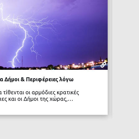
ΜΕ ΜΙΑ ΜΑ
16 ΙΟΥΛΊΟΥ,
α Δήμοι & Περιφέρειες λόγω
Κοινή 
απέναν
 τίθενται οι αρμόδιες κρατικές
Με επι
ιες και οι Δήμοι της χώρας,…
στον κ
ευαισ
ΒΑΣΤΕ ΠΕΡΙΣΣΟΤΕΡΑ