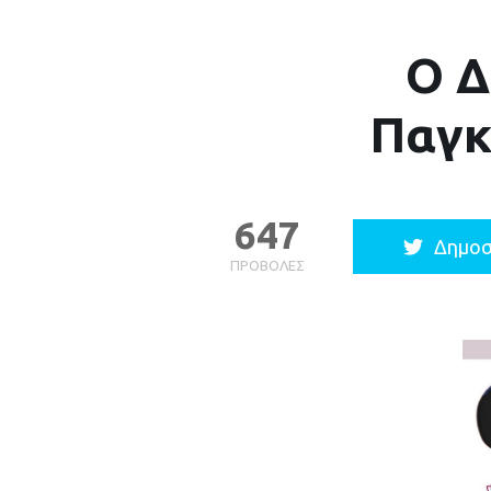
Ο Δ
Παγκ
647
Δημοσ
ΠΡΟΒΟΛΈΣ