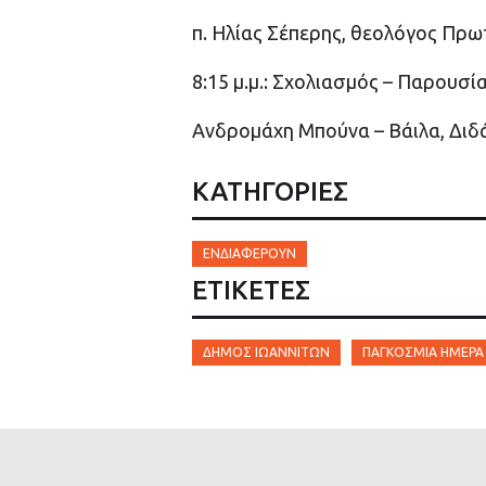
π. Ηλίας Σέπερης, θεολόγος Πρ
8:15 μ.μ.: Σχολιασμός – Παρουσί
Ανδρομάχη Μπούνα – Βάιλα, Διδ
ΚΑΤΗΓΟΡΙΕΣ
ΕΝΔΙΑΦΈΡΟΥΝ
ΕΤΙΚΈΤΕΣ
ΔΉΜΟΣ ΙΩΑΝΝΙΤΏΝ
ΠΑΓΚΌΣΜΙΑ ΗΜΈΡΑ 