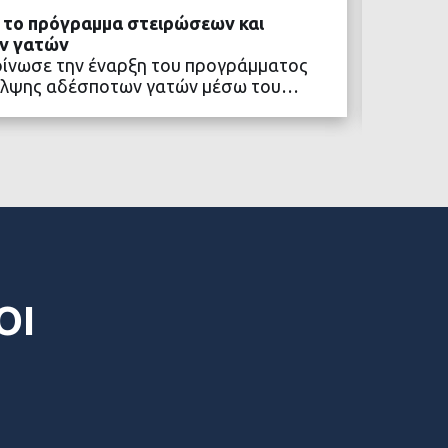
ά το πρόγραμμα στειρώσεων και
Πολιτι
ν γατών
Το «Πο
οίνωσε την έναρξη του προγράμματος
συνεχίζ
αλψης αδέσποτων γατών μέσω του…
κοινότ
ΒΑΣΤΕ ΠΕΡΙΣΣΟΤΕΡΑ
ΟΙ