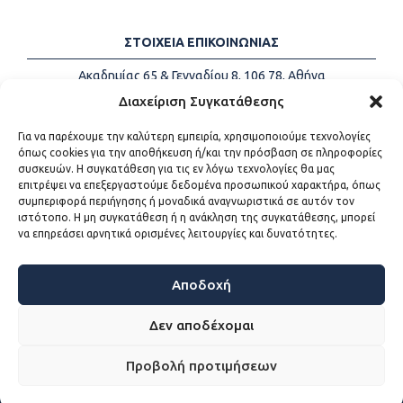
ΣΤΟΙΧΕΙΑ ΕΠΙΚΟΙΝΩΝΙΑΣ
Ακαδημίας 65 & Γενναδίου 8, 106 78, Αθήνα
Τηλέφωνα:
+30 213-2147500
Διαχείριση Συγκατάθεσης
Email:
info@kede.gr
Για να παρέχουμε την καλύτερη εμπειρία, χρησιμοποιούμε τεχνολογίες
όπως cookies για την αποθήκευση ή/και την πρόσβαση σε πληροφορίες
συσκευών. Η συγκατάθεση για τις εν λόγω τεχνολογίες θα μας
επιτρέψει να επεξεργαστούμε δεδομένα προσωπικού χαρακτήρα, όπως
ΧΡΗΣΙΜΟΙ ΣΥΝΔΕΣΜΟΙ
συμπεριφορά περιήγησης ή μοναδικά αναγνωριστικά σε αυτόν τον
ιστότοπο. Η μη συγκατάθεση ή η ανάκληση της συγκατάθεσης, μπορεί
Η ΚΕΔΕ
να επηρεάσει αρνητικά ορισμένες λειτουργίες και δυνατότητες.
Επικοινωνία
Sitemap
Προσβασιμότητα
Αποδοχή
Όροι χρήσης
Δεν αποδέχομαι
Προβολή προτιμήσεων
WEB DEVELOPMENT BY
ΕΓΚΡΙΤΟΣ GROUP - ΣΥΝΕΡΓΑΣΙΑ Α.Ε.