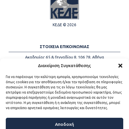
ΚΕΔΕ © 2026
ΣΤΟΙΧΕΙΑ ΕΠΙΚΟΙΝΩΝΙΑΣ
Ακαδημίας 65 & Γενναδίου 8, 106 78, Αθήνα
Τηλέφωνα:
+30 213-2147500
Διαχείριση Συγκατάθεσης
Email:
info@kede.gr
Για να παρέχουμε την καλύτερη εμπειρία, χρησιμοποιούμε τεχνολογίες
όπως cookies για την αποθήκευση ή/και την πρόσβαση σε πληροφορίες
συσκευών. Η συγκατάθεση για τις εν λόγω τεχνολογίες θα μας
επιτρέψει να επεξεργαστούμε δεδομένα προσωπικού χαρακτήρα, όπως
ΧΡΗΣΙΜΟΙ ΣΥΝΔΕΣΜΟΙ
συμπεριφορά περιήγησης ή μοναδικά αναγνωριστικά σε αυτόν τον
ιστότοπο. Η μη συγκατάθεση ή η ανάκληση της συγκατάθεσης, μπορεί
Η ΚΕΔΕ
να επηρεάσει αρνητικά ορισμένες λειτουργίες και δυνατότητες.
Επικοινωνία
Sitemap
Προσβασιμότητα
Αποδοχή