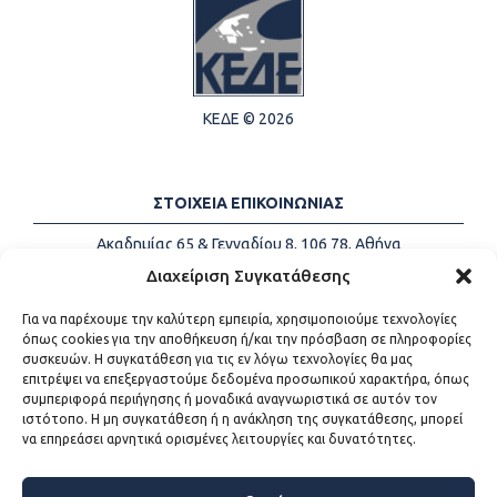
ΚΕΔΕ © 2026
ΣΤΟΙΧΕΙΑ ΕΠΙΚΟΙΝΩΝΙΑΣ
Ακαδημίας 65 & Γενναδίου 8, 106 78, Αθήνα
Τηλέφωνα:
+30 213-2147500
Διαχείριση Συγκατάθεσης
Email:
info@kede.gr
Για να παρέχουμε την καλύτερη εμπειρία, χρησιμοποιούμε τεχνολογίες
όπως cookies για την αποθήκευση ή/και την πρόσβαση σε πληροφορίες
συσκευών. Η συγκατάθεση για τις εν λόγω τεχνολογίες θα μας
επιτρέψει να επεξεργαστούμε δεδομένα προσωπικού χαρακτήρα, όπως
ΧΡΗΣΙΜΟΙ ΣΥΝΔΕΣΜΟΙ
συμπεριφορά περιήγησης ή μοναδικά αναγνωριστικά σε αυτόν τον
ιστότοπο. Η μη συγκατάθεση ή η ανάκληση της συγκατάθεσης, μπορεί
Η ΚΕΔΕ
να επηρεάσει αρνητικά ορισμένες λειτουργίες και δυνατότητες.
Επικοινωνία
Sitemap