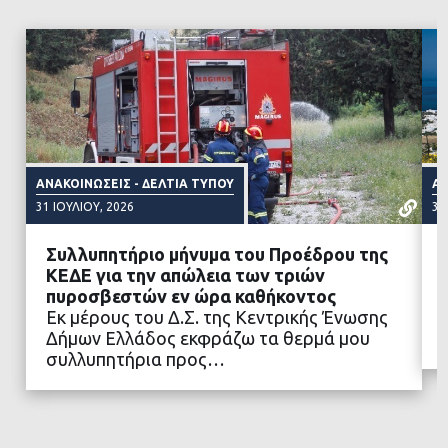
ΑΝΑΚΟΙΝΏΣΕΙΣ - ΔΕΛΤΊΑ ΤΎΠΟΥ
ΑΝ
31 ΙΟΥΛΊΟΥ, 2026
31
Συλλυπητήριο μήνυμα του Προέδρου της
ΚΕΔΕ για την απώλεια των τριών
πυροσβεστών εν ώρα καθήκοντος
Εκ μέρους του Δ.Σ. της Κεντρικής Ένωσης
ΔΙΑΒΑΣΤΕ ΠΕΡΙΣΣΟΤΕΡΑ
Δήμων Ελλάδος εκφράζω τα θερμά μου
συλλυπητήρια προς…